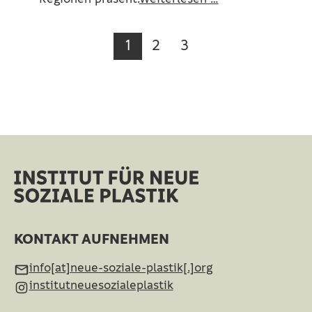
1
2
3
KONTAKT AUFNEHMEN
info[at]neue-soziale-plastik[.]org
institutneuesozialeplastik