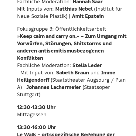
Hannah Saar
Fachliche Moderation:
Matthias Nebel
Mit Inputs von:
(Institut für
Amit Epstein
Neue Soziale Plastik) |
Fokusgruppe 3: Öffentlichkeitsarbeit
»Keep calm and carry on.« – Zum Umgang mit
Vorwürfen, Störungen, Shitstorms und
anderen antisemitismusbezogenen
Konflikten
Stella Leder
Fachliche Moderation:
Sabeth Braun
Imme
Mit Input von:
und
Heiligendorff
(Staatstheater Augsburg / Plan
Johannes Lachermeier
A) |
(Staatsoper
Stuttgart)
12:30-13:30 Uhr
Mittagessen
13:30-16:00 Uhr
Le Walk – ortsspezifische Begehung der