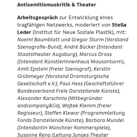
Antisemitismuskritik & Theater
Arbeitsgespräch
zur Entwicklung eines
Stella
tragfähigen Netzwerks, moderiert von
Leder
(Institut für Neue Soziale Plastik), mit:
Noemi Baumblatt und Gregor Sturm (Vorstand
Szenografie-Bund), André Bücker (Intendant
Staatstheater Augsburg), Marcus Dross
(Intendant Künstler
innenhaus Mousonturm)
,
Amit Epstein (freier Szenograf), Kerstin
Grübmeyer (Vorstand Dramaturgische
Gesellschaft e.V.), Paul Hess (Geschäftsführer
Bundesverband Freie Darstellende Künste),
Alexander Karschnia (Mitbegründer
andcompany&Co), Wojtek Klemm (freier
Regisseur), Steffen Klewar (Programmleitung
Fonds Darstellende Künste), Barbara Mundel
(Intendantin Münchner Kammerspiele),
Susanne Reng (Leitung Junges Theater